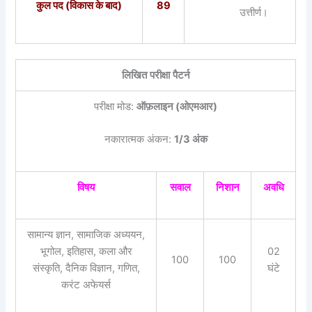
कुल पद (विकास के बाद)
89
उत्तीर्ण।
लिखित परीक्षा पैटर्न
परीक्षा मोड:
ऑफ़लाइन (ओएमआर)
नकारात्मक अंकन:
1/3 अंक
विषय
सवाल
निशान
अवधि
सामान्य ज्ञान, सामाजिक अध्ययन,
भूगोल, इतिहास, कला और
02
100
100
संस्कृति, दैनिक विज्ञान, गणित,
घंटे
करंट अफेयर्स