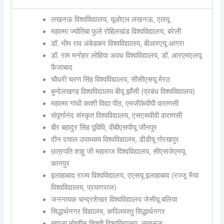
लखनऊ विश्वविद्यालय, यूओएल लखनऊ, एलयू
महात्मा ज्योतिबा फुले रोहिलखंड विश्वविद्यालय, बरेली
डॉ. भीम राव अंबेडकर विश्वविद्यालय, बीआरएयू आगरा
डॉ. राम मनोहर लोहिया अवध विश्वविद्यालय, डॉ. आरएमएलयू
फैजाबाद
चौधरी चरण सिंह विश्वविद्यालय, सीसीएसयू मेरठ
बुन्देलखण्ड विश्वविद्यालय बीयू झाँसी (प्रबंध विश्वविद्यालय)
महात्मा गांधी काशी विद्या पीठ, एमजीकेवीपी वाराणसी
संपूर्णानंद संस्कृत विश्वविद्यालय, एसएसवीवी वाराणसी
बीर बहादुर सिंह पूविवि, वीबीएसपीयू जौनपुर
दीन दयाल उपाध्याय विश्वविद्यालय, डीडीयू गोरखपुर
छत्रपति शाहू जी महाराज विश्वविद्यालय, सीएसजेएमयू
कानपुर
इलाहाबाद राज्य विश्वविद्यालय, एएसयू इलाहाबाद (रज्जू भैया
विश्वविद्यालय, प्रयागराज)
जननायक चन्द्रशेखर विश्वविद्यालय जेसीयू बलिया
सिद्धार्थनगर विद्यालय, कपिलवस्तु सिद्धार्थनगर
ख्वाजा मोइद्दीन चिश्ती विश्वविद्यालय, लखनऊ