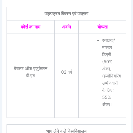
पाठ्यक्रम विवरण एवं पात्रता
कोर्स का नाम
अवधि
योग्यता
स्नातक/
मास्टर
डिग्री
(50%
बैचलर ऑफ एजुकेशन
अंक),
02 वर्ष
बी.एड
(इंजीनियरिंग
उम्मीदवारों
के लिए:
55%
अंक)।
भाग लेने वाले विश्वविद्यालय