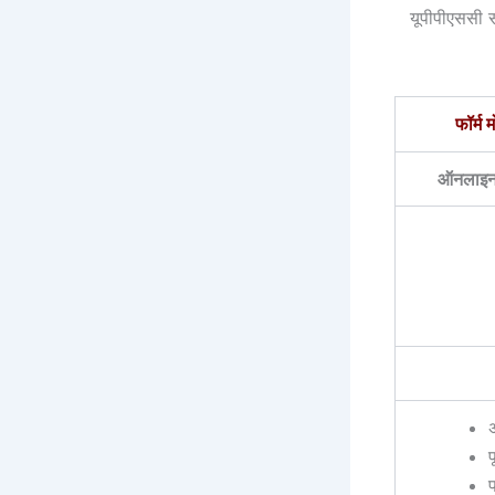
यूपीपीएससी स
फॉर्म 
ऑनलाइन 
प
फ