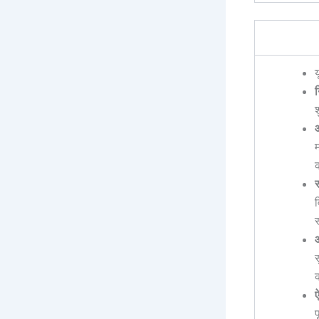
न
क
स
व
स
आ
ऐ