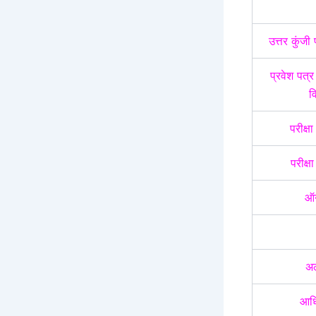
उत्तर कुंजी 
प्रवेश पत्र 
व
परीक्
परीक्
ऑन
अल
आधि