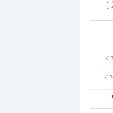
द
च
टीजी
टीजी