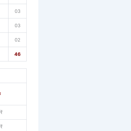
03
03
02
46
क
ें
ें