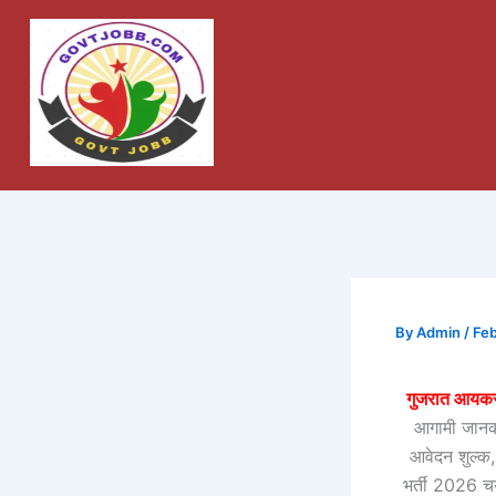
Skip
to
content
By
Admin
/
Feb
गुजरात आयकर
आगामी जानका
आवेदन शुल्क
भर्ती 2026 च