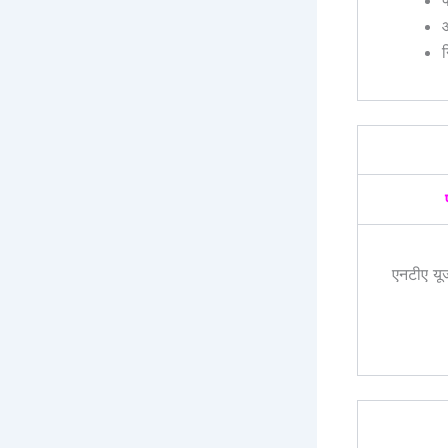
प
एनटीए यूज