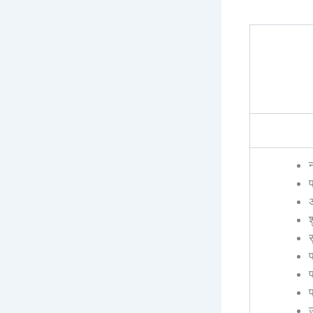
प
प
उ