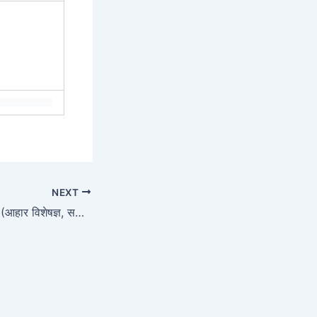
NEXT
डीएसएसएसबी 05/24 (आहार विशेषज्ञ, सहायक निदेशक) परिणाम