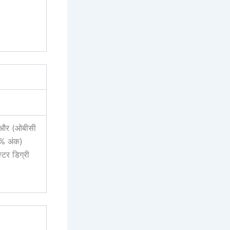
) और (ओबीसी
0% अंक)
स्टर डिग्री