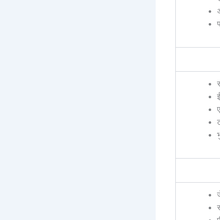
अ
प
स
ट